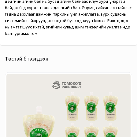
цэцгийн зөгийн бал нь бусад зөгийн балнаас илүү хурц үнэртэй 
байдаг бөгөөд хурдан талсждаг зөгийн бал. Өвөрмөц сайхан амттайгаас 
гадна дархлааг дэмжин, тархины үйл ажиллагаа, зүрх судасны 
системийг сайжруулдаг онцгой бүтээгдэхүүн билээ. Рапс цэцэг 
нь амтат шүүс ихтэй, зөгийний хувьд шим тэжээлийн үнэлгээ өндөр 
балт ургамал юм. 
Төстэй бүтээгдэхүүн