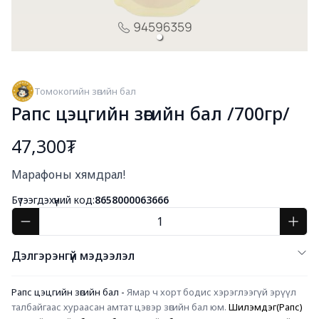
Томокогийн зөгийн бал
Рапс цэцгийн зөгийн бал /700гр/
47,300₮
Богино тайлбар
Марафоны хямдрал!
Бүтээгдэхүүний код:
8658000063666
Дэлгэрэнгүй мэдээлэл
Рапс цэцгийн зөгийн бал - 
Ямар ч хорт бодис хэрэглээгүй эрүүл 
талбайгаас хураасан амтат цэвэр зөгийн бал юм. 
Шилэмдэг(Рапс) 