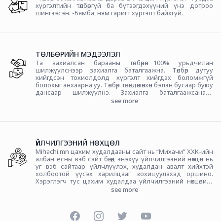
хүргэлтийн төлбөргүй ба бүтээгдэхүүний үнэ дотроо
шингээсэн. -Бямба, ням гаригт хүргэлт байхгүй.
ТӨЛБӨРИЙН МЭДЭЭЛЭЛ
Та захиалсан барааны төлбөрөө 100% урьдчилан
шилжүүлснээр захиалга баталгаажна. Төлбөр дутуу
хийгдсэн тохиолдолд хүргэлт хийгдэх боломжгүй
болохыг анхаарна уу. Төлбөр төлөхдөө зөвхөн бэлэн бусаар буюу
дансаар шилжүүлнэ. Захиалга баталгаажсанаар
гүйлгээний утган дээр бичих код автоматаар үүснэ. Та
see more
төлбөрөө шилжүүлэхдээ гүйлгээний утгыг зөв бичих
шаардлагатай. САНАМЖ: Хэрэв та гүйлгээний утган дээр
санамсаргүй байдлаар буруу бичвэл энэ тухайгаа манай
хэрэглэгчийн үйлчилгээний утсанд мэдэгдэх ёстой.
Утас: 94596359, 75096359
ҮЙЛЧИЛГЭЭНИЙ НӨХЦӨЛ
Mihachi.mn цахим худалдааны сайт нь “Михачи” ХХК-ийн
албан ёсны вэб сайт бөгөөд энэхүү үйлчилгээний нөхцөл нь
уг вэб сайтаар үйлчлүүлэх, худалдан авалт хийхтэй
холбоотой үүсэх харилцааг зохицуулахад оршино.
Хэрэглэгч тус цахим худалдаа үйлчилгээний нөхцөлийг
хүлээн зөвшөөрч баталгаажуулсны үндсэн дээр вэб
see more
сайтаар худалдаа хийх эрхтэй болно.
Facebook
Instagram
Twitter
YouTube