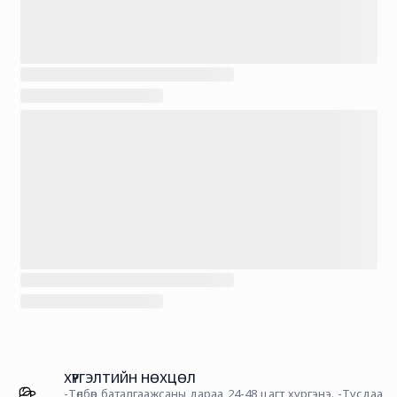
ХҮРГЭЛТИЙН НӨХЦӨЛ
-Төлбөр баталгаажсаны дараа 24-48 цагт хүргэнэ. -Тусдаа