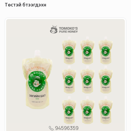
Төстэй бүтээгдэхүүн