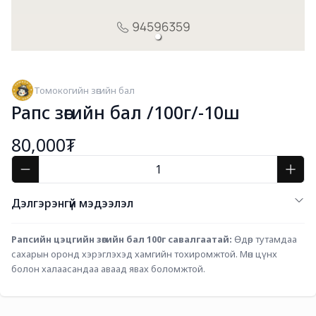
Томокогийн зөгийн бал
Рапс зөгийн бал /100г/-10ш
80,000₮
Дэлгэрэнгүй мэдээлэл
Рапсийн цэцгийн зөгийн бал 100г савалгаатай: 
Өдөр тутамдаа 
сахарын оронд хэрэглэхэд хамгийн тохиромжтой. Мөн цүнх 
болон халаасандаа аваад явах боломжтой.