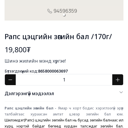
Рапс цэцгийн зөгийн бал /170г/
19,800₮
Богино тайлбар
Шинэ жилийн мэнд хүргэе!
Бүтээгдэхүүний код:
8658000063697
Дэлгэрэнгүй мэдээлэл
Рапс цэцгийн зөгийн бал - 
Ямар ч хорт бодис хэрэглээгүй эрүүл 
талбайгаас хураасан амтат цэвэр зөгийн бал юм. 
Шилэмдэг(Рапс) цэцгийн зөгийн бал нь бусад зөгийн балнаас илүү 
хурц үнэртэй байдаг бөгөөд хурдан талсждаг зөгийн бал. 