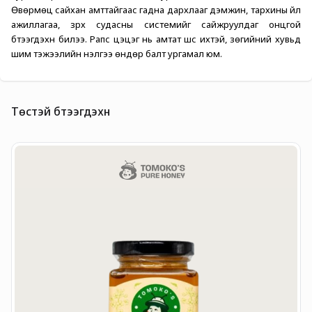
Өвөрмөц сайхан амттайгаас гадна дархлааг дэмжин, тархины үйл 
ажиллагаа, зүрх судасны системийг сайжруулдаг онцгой 
бүтээгдэхүүн билээ. Рапс цэцэг нь амтат шүүс ихтэй, зөгийний хувьд 
шим тэжээлийн үнэлгээ өндөр балт ургамал юм. 
Төстэй бүтээгдэхүүн