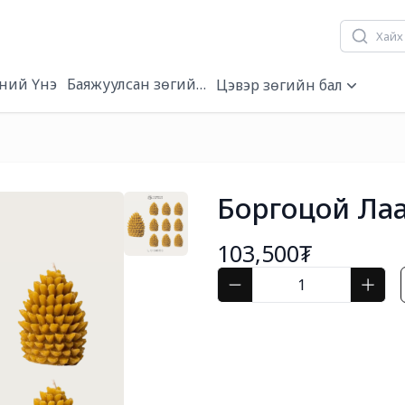
ний Үнэ
Баяжуулсан зөгийн бал
Цэвэр зөгийн бал
Боргоцой Лаа
103,500₮