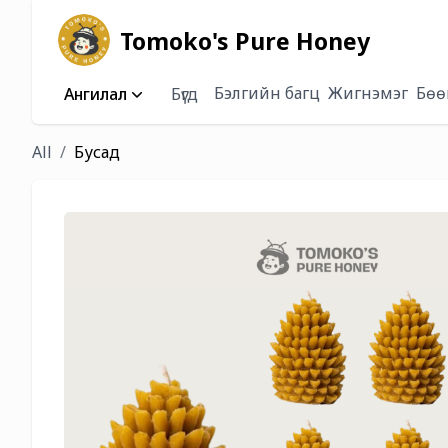
Tomoko's Pure Honey
Бэлгийн багц
Жигнэмэг
Бөө
Ангилал
Бүгд
All
Бусад