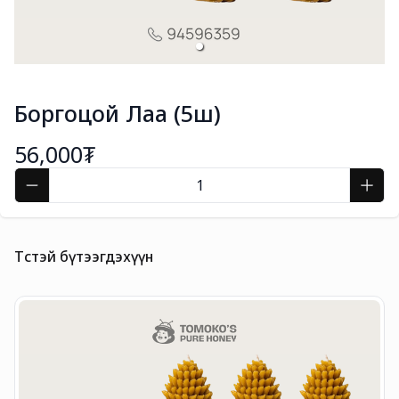
Боргоцой Лаа (5ш)
56,000₮
Төстэй бүтээгдэхүүн