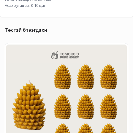
Асах хугацаа: 8-10 цаг
Төстэй бүтээгдэхүүн