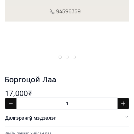
Боргоцой Лаа
17,000₮
Дэлгэрэнгүй мэдээлэл
Зөгийн лаваар хийсэн лаа