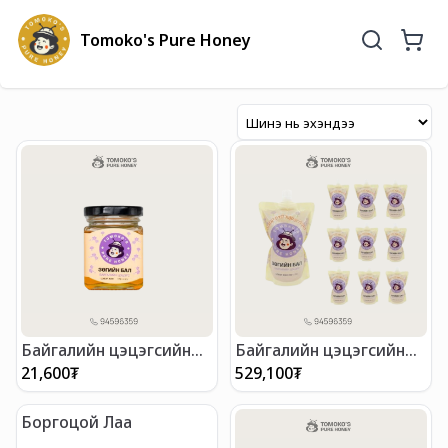
Tomoko's Pure Honey
Байгалийн цэцэгсийн
Байгалийн цэцэгсийн
зөгийн бал /170гр/
зөгийн бал /700г/ (10ш
21,600
₮
529,100
₮
багц бөөний үнэ)
Боргоцой Лаа