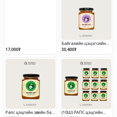
Байгалийн цэцэгсийн
зөгийн бал /300г/
17,000
₮
30,400
₮
Рапс цэцгийн зөгийн бал
(10Ш) РАПС цэцгийн