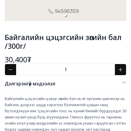
Байгалийн цэцэгсийн зөгийн бал
/300г/
30,400₮
Дэлгэрэнгүй мэдээлэл
Байгалийн цэцэгсийн цэвэр зөгийн бал нь яг органик шинжээр нь 
байгаль дээрээс шууд хэрэглэх боломжтой цорын ганц 
бүтээгдэхүүн юм. Цэцэгсийн тоос нь хүний биеийг бүрдүүлдэг 20 
амин хүчил үүнд бүгд агуулагдана. Глюкоз фруктоз нь тархины 
эсийн хоол учир мэдрэлийн эс нэмэгдэж ухаан саруулсан сэтгэн 
бодох чадвар нэмэгдэн, хүч чадал оруулж, урт наслахад 