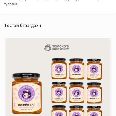
туслана.
Төстэй бүтээгдэхүүн