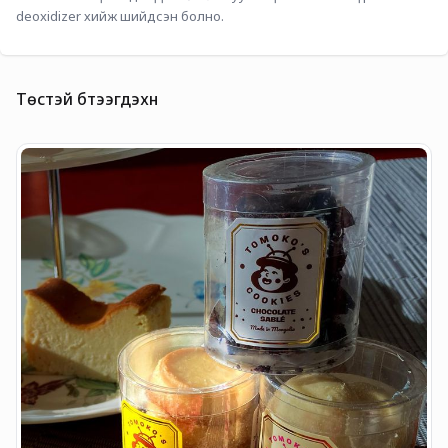
deoxidizer хийж шийдсэн болно.
Төстэй бүтээгдэхүүн