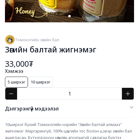
Томокогийн зөгийн бал
Зөгийн балтай жигнэмэг
33,000₮
Хэмжээ
5 ширхэг
10 ширхэг
Дэлгэрэнгүй мэдээлэл
10ширхэг бүхий Томокогийн нэрийн "Зөгийн балтай алмааз" 
жигнэмэг. Маргарингүй, 100% цөцгийн тос болон цэвэр зөгийн бал 
ашигласан. Бүтээгдэхүүн нөөшлөгч агуулаагүй савлагаа бүртээ 