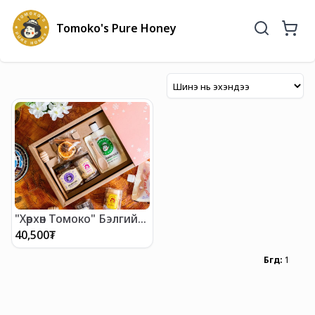
Tomoko's Pure Honey
"Хөөрхөн Томоко" Бэлгийн
багц
40,500
₮
Бүгд
:
1