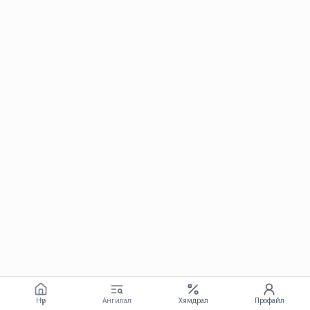
Нүүр
Ангилал
Хямдрал
Профайл