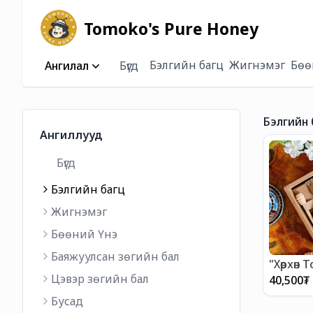
Tomoko's Pure Honey
Бэлгийн багц
Жигнэмэг
Бөө
Ангилал
Бүгд
Бэлгийн 
Ангиллууд
Бүгд
Бэлгийн багц
Жигнэмэг
Бөөний Үнэ
Баяжуулсан зөгийн бал
"Хөөрхөн
багц
Цэвэр зөгийн бал
40,500
₮
Бусад