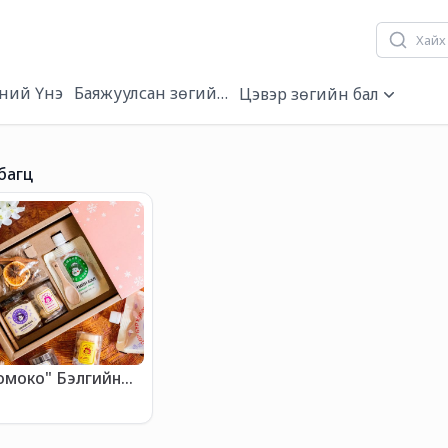
ний Үнэ
Баяжуулсан зөгийн бал
Цэвэр зөгийн бал
багц
 Томоко" Бэлгийн