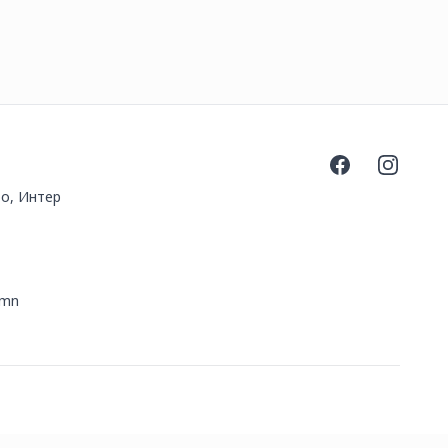
Facebook
Instagra
оо, Интер
.mn