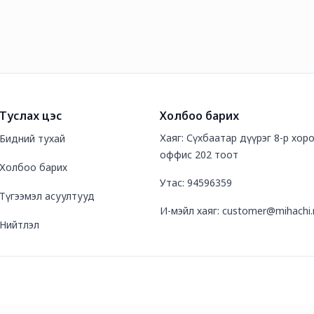
Туслах цэс
Холбоо барих
Хаяг: Сүхбаатар дүүрэг 8-р хор
Бидний тухай
оффис 202 тоот
Холбоо барих
Утас: 94596359
Түгээмэл асуултууд
И-мэйл хаяг: customer@mihachi
Нийтлэл